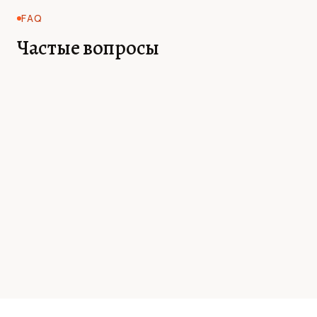
FAQ
Частые вопросы
Чем это отличается от простого написания
+
большего числа постов в блог?
Сколько времени нужно тематическому
+
кластеру, чтобы показать результат?